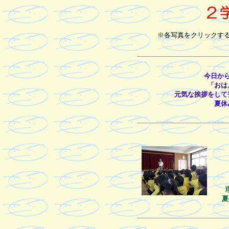
※各写真をクリックす
今日か
「おは
元気な挨拶をして
夏休
夏